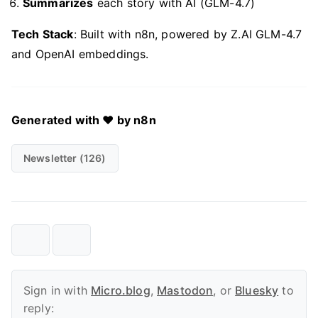
Summarizes
each story with AI (GLM-4.7)
Tech Stack
: Built with n8n, powered by Z.AI GLM-4.7
and OpenAI embeddings.
Generated with ❤️ by n8n
Newsletter (126)
Sign in with
Micro.blog
,
Mastodon
, or
Bluesky
to
reply: