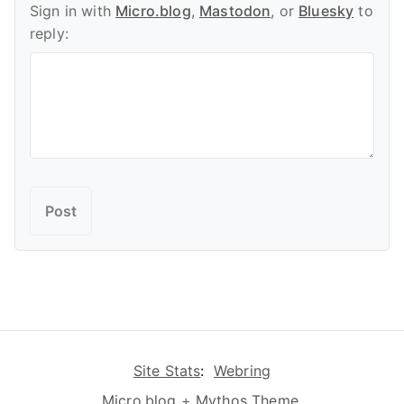
Sign in with
Micro.blog
,
Mastodon
, or
Bluesky
to
reply:
Site Stats
:
Webring
Micro.blog
+
Mythos Theme
.